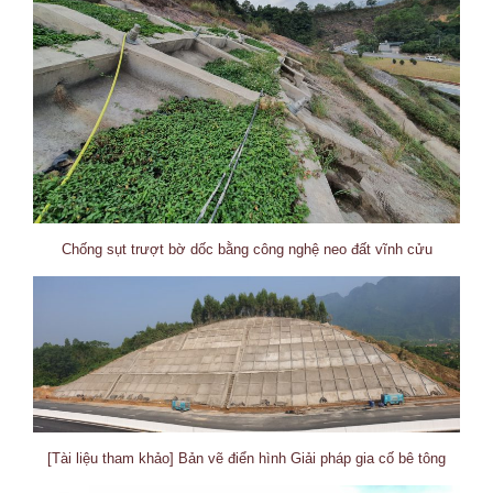
Chống sụt trượt bờ dốc bằng công nghệ neo đất vĩnh cửu
[Tài liệu tham khảo] Bản vẽ điển hình Giải pháp gia cố bê tông