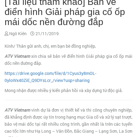
[Tài liệu tham khảo] Bản vẽ
điển hình Giải pháp gia cố ốp
mái dốc nền đường đắp
Ngô Kiên
21/11/2019
Kính/ Thân gửi anh, chị, em bạn bè đồng nghiệp,
ATV Vietnam
xin chia sẻ bản vẽ điển hình Giải pháp gia cố ốp mái
dốc nền đường đắp.
https://drive.google.com/file/d/1Cyus3y8mOL-
0yloWx40ZiE_Q9DYsLcr_/view?usp=sharing
Mong nhận được nhiều ý kiến phản hồi và xây dựng từ độc giả.
ATV Vietnam
vinh dự là đơn vị thiết kế và thi công chuyên nghiệp,
đã khẳng định được úy tín trong hạng mục Gia cố và xử lý sạt trượt,
bảo vệ mái dốc tại rất nhiều công trình, gần nhất là trên các tuyến
cao tốc lớn như Hạ Long – Vân Đồn, Bắc Giang – Lạng Sơn, La Sơn