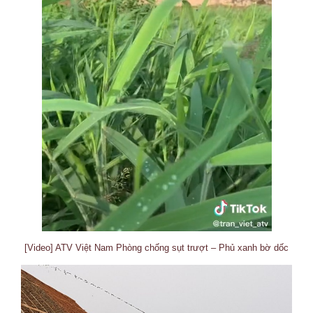
[Video] ATV Việt Nam Phòng chống sụt trượt – Phủ xanh bờ dốc