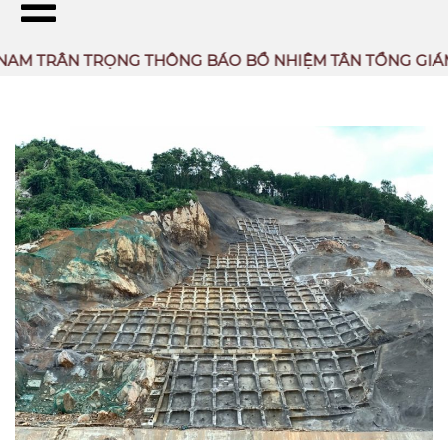
TRÂN TRỌNG THÔNG BÁO BỔ NHIỆM TÂN TỔNG GIÁM ĐỐC
THƯ VIỆN