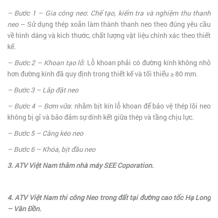
– Bước 1 –
Gia công neo
:
Chế tạo, kiểm tra và nghiệm thu thanh
neo
– Sử dụng thép xoắn làm thành thanh neo theo đúng yêu cầu
về hình dáng và kích thước, chất lượng vật liệu chính xác theo thiết
kế.
– Bước 2 –
Khoan tạo lỗ
: Lỗ khoan phải có đường kính không nhỏ
hơn đường kính đã quy định trong thiết kế và tối thiểu ≥ 80 mm.
– Bước 3 – Lắp đặt neo
– Bước 4 –
Bơm vữa
: nhằm bịt kín lỗ khoan để bảo vệ thép lõi neo
không bị gỉ và bảo đảm sự dính kết giữa thép và tầng chịu lực.
– Bước 5 – Căng kéo neo
– Bước 6 – Khóa, bịt đầu neo
3. ATV Việt Nam thăm nhà máy SEE Coporation.
4. ATV Việt Nam thi công Neo trong đất tại đường cao tốc Hạ Long
– Vân Đồn.