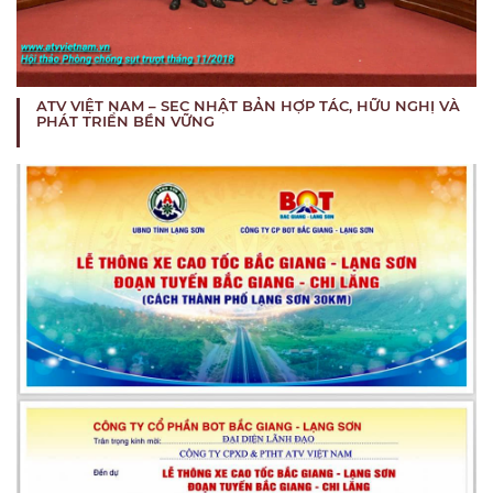
ATV VIỆT NAM – SEC NHẬT BẢN HỢP TÁC, HỮU NGHỊ VÀ
PHÁT TRIỂN BỀN VỮNG