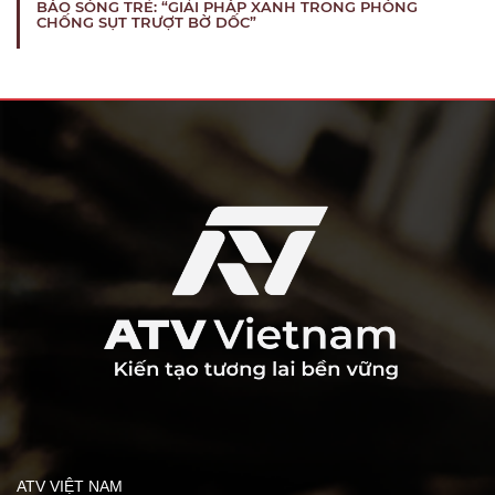
BÁO SÓNG TRẺ: “GIẢI PHÁP XANH TRONG PHÒNG
CHỐNG SỤT TRƯỢT BỜ DỐC”
ATV VIỆT NAM