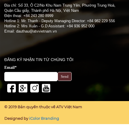
Địa chỉ: Số 33, Ô C2/No Khu Nam Trung Yên, Phường Trung Hoà,
Quận Cầu giấy, Thành phố Hà Nội, Việt Nam
Điện thoại: +84 243 280 8999
Hotline 1: Mr. Thanh - Deputy Managing Director: +84 982 229 556
Hotline 2: Mrs Xuân - G.D Assistant: +84 936 952 000
Email: dauthau@atvvietnam.vn
.
ĐĂNG KÝ NHẬN TIN TỪ CHÚNG TÔI
Email*
© 2019 Bản quyền thuộc về ATV Việt Nam
Designed by
iColor Branding