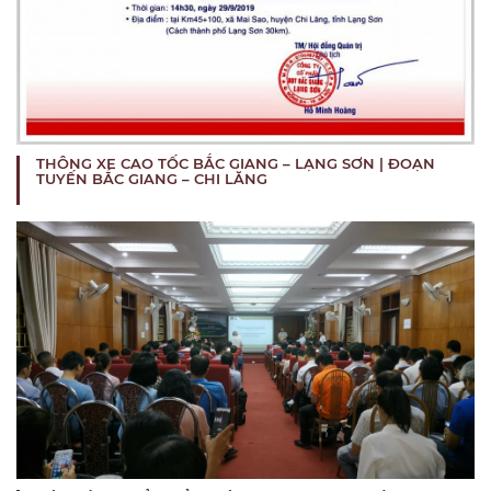
THÔNG XE CAO TỐC BẮC GIANG – LẠNG SƠN | ĐOẠN
TUYẾN BẮC GIANG – CHI LĂNG