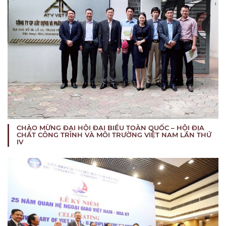
CHÀO MỪNG ĐẠI HỘI ĐẠI BIỂU TOÀN QUỐC – HỘI ĐỊA
CHẤT CÔNG TRÌNH VÀ MÔI TRƯỜNG VIỆT NAM LẦN THỨ
IV