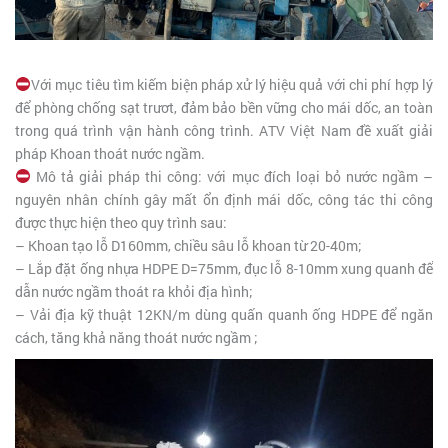
Với mục tiêu tìm kiếm biện pháp xử lý hiệu quả với chi phí hợp lý
để phòng chống sạt trươt, đảm bảo bền vững cho mái dốc, an toàn
trong quá trình vận hành công trìn
h. ATV Việt Nam đề xuất giải
pháp Khoan thoát nước ngầm.
Mô tả giải pháp thi công: với mục đích loại bỏ nước ngầm –
nguyên nhân chính gây mất ổn định mái dốc, công tác thi công
được thực hiện theo quy trình sau:
– Khoan tạo lỗ D160mm, chiều sâu lỗ khoan từ 20-40m;
– Lắp đặt ống nhựa HDPE D=75mm, đục lỗ 8-10mm xung quanh để
dẫn nước ngầm thoát ra khỏi địa hình;
– Vải địa kỹ thuật 12KN/m dùng quấn quanh ống HDPE để ngăn
cách, tăng khả năng thoát nước ngầm ;