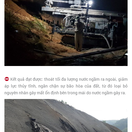
Kết quả đạt được: thoát tối đa lượng nước ngầm ra ngoài, giảm
áp lực thủy tĩnh, ngăn chặn sự bão hòa của đất, từ đó loại bỏ
nguyên nhân gây mất ổn định bên trong mái do nước ngầm gây ra.